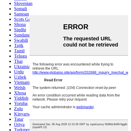
Slovenian
Somali
Samoan
Scots Gaelic
Shona
Sindhi
Sundanese
Swahili
Tajik
Tamil
Telugu
Thai
Ukrainian
Urdu
Uzbek
Vietnamese
Welsh
Xhosa
Yiddish
Yoruba
Zulu
Kinyarwanda
Tatar
Oriya
Turkmen