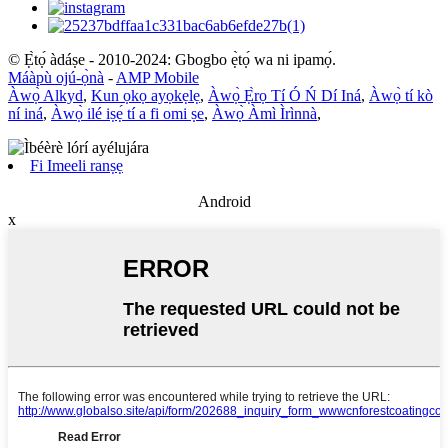
© Ẹ̀tọ́ àdáṣe - 2010-2024: Gbogbo ẹ̀tọ́ wa ni ipamọ́.
Máàpù ojú-ọ̀nà
-
AMP Mobile
Àwọ̀ Alkyd
,
Kun ọkọ ayọkẹlẹ
,
Àwọ̀ Ẹ̀rọ Tí Ó Ń Dí Iná
,
Àwọ̀ tí kò
ní iná
,
Àwọ̀ ilé iṣẹ́ tí a fi omi ṣe
,
Àwọ̀ Àmì Ìrìnnà
,
Fi Imeeli ranṣẹ
Android
x