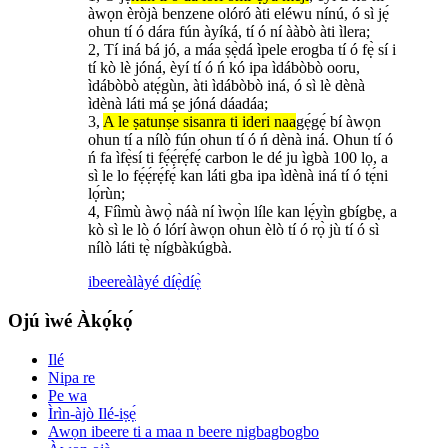
àwọn èròjà benzene olóró àti eléwu nínú, ó sì jẹ́
ohun tí ó dára fún àyíká, tí ó ní ààbò àti ìlera;
2, Tí iná bá jó, a máa ṣẹ̀dá ìpele erogba tí ó fẹ̀ sí i
tí kò lè jóná, èyí tí ó ń kó ipa ìdábòbò ooru,
ìdábòbò atẹ́gùn, àti ìdábòbò iná, ó sì lè dènà
ìdènà láti má ṣe jóná dáadáa;
3,
A le ṣatunṣe sisanra ti ideri naa
gẹ́gẹ́ bí àwọn
ohun tí a nílò fún ohun tí ó ń dènà iná. Ohun tí ó
ń fa ìfẹ̀sí ti fẹ́ẹ́rẹ́fẹ́ carbon le dé ju ìgbà 100 lọ, a
sì le lo fẹ́ẹ́rẹ́fẹ́ kan láti gba ipa ìdènà iná tí ó tẹ́ni
lọ́rùn;
4, Fíìmù àwọ̀ náà ní ìwọ̀n líle kan lẹ́yìn gbígbẹ, a
kò sì le lò ó lórí àwọn ohun èlò tí ó rọ̀ jù tí ó sì
nílò láti tẹ̀ nígbàkúgbà.
ibeere
àlàyé díẹ̀díẹ̀
Ojú ìwé Àkọ́kọ́
Ilé
Nipa re
Pe wa
Ìrìn-àjò Ilé-iṣẹ́
Awọn ibeere ti a maa n beere nigbagbogbo