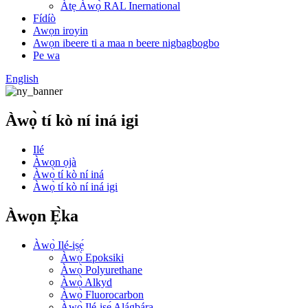
Àtẹ Àwọ̀ RAL Inernational
Fídíò
Awọn iroyin
Awọn ibeere ti a maa n beere nigbagbogbo
Pe wa
English
Àwọ̀ tí kò ní iná igi
Ilé
Àwọn ọjà
Àwọ̀ tí kò ní iná
Àwọ̀ tí kò ní iná igi
Àwọn Ẹ̀ka
Àwọ̀ Ilé-iṣẹ́
Àwọ̀ Epoksiki
Àwọ̀ Polyurethane
Àwọ̀ Alkyd
Àwọ̀ Fluorocarbon
Àwọ̀ Ilé-iṣẹ́ Alágbára