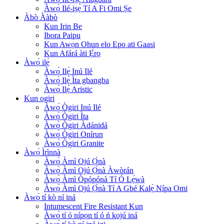
Àwọ̀ Ilé-iṣẹ́ Tí A Fi Omi Ṣe
Àbò Ààbò
Kun Irin Be
Ibora Paipu
Kun Awọn Ohun elo Epo ati Gaasi
Kun Afárá àti Ẹ̀rọ
Àwọ̀ ilẹ̀
Àwọ̀ Ilẹ̀ Inú Ilé
Àwọ̀ Ilẹ̀ Ìta gbangba
Àwọ̀ Ilẹ̀ Aristic
Kun ogiri
Àwọ̀ Ògiri Inú Ilé
Àwọ̀ Ògiri Ìta
Àwọ̀ Ògiri Àdánidá
Àwọ̀ Ògiri Onírun
Àwọ̀ Ògiri Granite
Àwọ̀ Ìrìnnà
Àwọ̀ Àmì Ojú Ọ̀nà
Àwọ̀ Àmì Ojú Ọ̀nà Àwòrán
Àwọ̀ Àmì Òpópónà Tí Ó Lẹ́wà
Àwọ̀ Àmì Ojú Ọ̀nà Tí A Gbé Kalẹ̀ Nípa Omi
Àwọ̀ tí kò ní iná
Intumescent Fire Resistant Kun
Àwọ̀ tí ó nípọn tí ó ń kojú iná