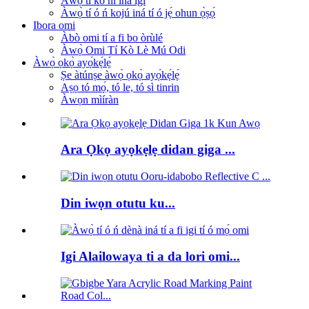
Àwọ̀ tí kò ní iná igi
Àwọ̀ tí ó ń kojú iná tí ó jẹ́ ohun ọ̀ṣọ́
Ibora omi
Àbò omi tí a fi bo òrùlé
Àwọ̀ Omi Tí Kò Lè Mú Odi
Àwọ̀ ọkọ̀ ayọ́kẹ́lẹ́
Ṣe àtúnṣe àwọ̀ ọkọ̀ ayọ́kẹ́lẹ́
Aṣọ tó mọ́, tó le, tó sì tinrin
Àwọn mìíràn
Ara Ọkọ ayọkẹlẹ didan giga ...
Din iwọn otutu ku...
Igi Alailowaya ti a da lori omi...