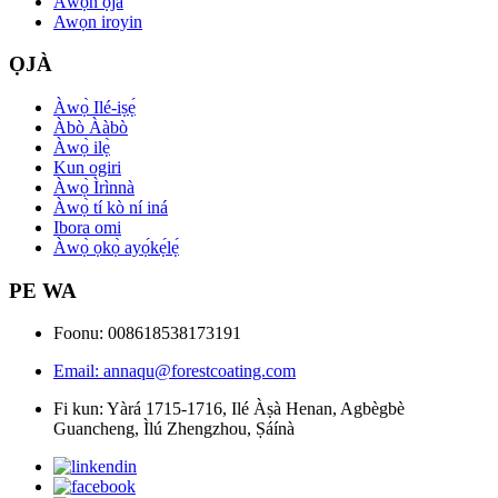
Àwọn ọjà
Awọn iroyin
ỌJÀ
Àwọ̀ Ilé-iṣẹ́
Àbò Ààbò
Àwọ̀ ilẹ̀
Kun ogiri
Àwọ̀ Ìrìnnà
Àwọ̀ tí kò ní iná
Ibora omi
Àwọ̀ ọkọ̀ ayọ́kẹ́lẹ́
PE WA
Foonu: 008618538173191
Email: annaqu@forestcoating.com
Fi kun: Yàrá 1715-1716, Ilé Àṣà Henan, Agbègbè
Guancheng, Ìlú Zhengzhou, Ṣáínà