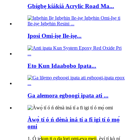
Gbígbẹ kíákíá Acrylic Road Ma...
Iposi Omi-iṣẹ Ile-iṣẹ...
Eto Kun Idaabobo Ipata...
Ga alemora egboogi ipata ati ...
Àwọ̀ tí ó ń dènà iná tí a fi igi tí ó mọ́
omi
1, Ó jẹ́
kun ti o da lori omi-ẹya meji
, èyí tí kò ní