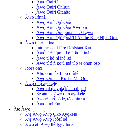
Àwọ̀ Ògiri Ìta
Àwọ̀ Ògiri Onírun
Àwọ̀ Ògiri Granite
Àwọ̀ Ìrìnnà
Àwọ̀ Àmì Ojú Ọ̀nà
Àwọ̀ Àmì Ojú Ọ̀nà Àwòrán
Àwọ̀ Àmì Òpópónà Tí Ó Lẹ́wà
Àwọ̀ Àmì Ojú Ọ̀nà Tí A Gbé Kalẹ̀ Nípa Omi
Àwọ̀ tí kò ní iná
Intumescent Fire Resistant Kun
Àwọ̀ tí ó nípọn tí ó ń kojú iná
Àwọ̀ tí kò ní iná igi
Àwọ̀ tí ó ń kojú iná tí ó jẹ́ ohun ọ̀ṣọ́
Ibora omi
Àbò omi tí a fi bo òrùlé
Àwọ̀ Omi Tí Kò Lè Mú Odi
Àwọ̀ ọkọ̀ ayọ́kẹ́lẹ́
Àwọ̀ ọkọ̀ ayọ́kẹ́lẹ́ tí a ti parí
Ṣe àtúnṣe àwọ̀ ọkọ̀ ayọ́kẹ́lẹ́
Aṣọ tó mọ́, tó le, tó sì tinrin
Àwọn mìíràn
Àtẹ Àwọ̀
Àtẹ Àwọ̀ Àwọ̀ Ọkọ̀ Ayọ́kẹ́lẹ́
Àtẹ Àwọ̀ Àwọ̀ Ìbòrí Ilé
Àwọ̀ àti Àwọ̀ Ilé Iṣẹ́ China