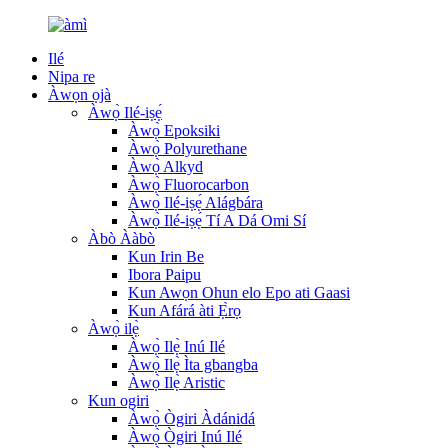
Ilé
Nipa re
Àwọn ọjà
Àwọ̀ Ilé-iṣẹ́
Àwọ̀ Epoksiki
Àwọ̀ Polyurethane
Àwọ̀ Alkyd
Àwọ̀ Fluorocarbon
Àwọ̀ Ilé-iṣẹ́ Alágbára
Àwọ̀ Ilé-iṣẹ́ Tí A Dá Omi Sí
Àbò Ààbò
Kun Irin Be
Ibora Paipu
Kun Awọn Ohun elo Epo ati Gaasi
Kun Afárá àti Ẹ̀rọ
Àwọ̀ ilẹ̀
Àwọ̀ Ilẹ̀ Inú Ilé
Àwọ̀ Ilẹ̀ Ìta gbangba
Àwọ̀ Ilẹ̀ Aristic
Kun ogiri
Àwọ̀ Ògiri Àdánidá
Àwọ̀ Ògiri Inú Ilé